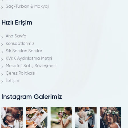
Saç-Türban & Makyaj
Hızlı Erişim
Ana Sayfa
Konseptlerimiz
Sık Sorulan Sorular
KVKK Aydınlatma Metni
Mesafeli Satış Sözleşmesi
Çerez Politikası
İletişim
Instagram Galerimiz